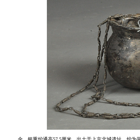
金﹒银熏炉通高57.5厘米。出土于上京北城遗址。炉为