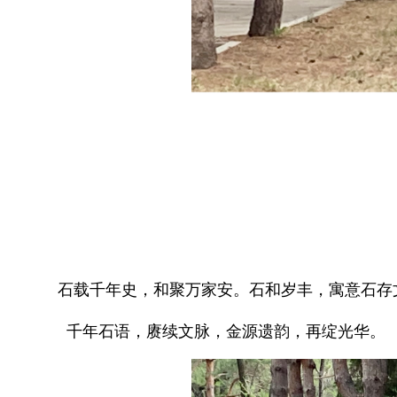
石载千年史，和聚万家安。
石和岁丰，寓意石存
千年石语，赓续文脉，
金源遗韵，再绽光华。