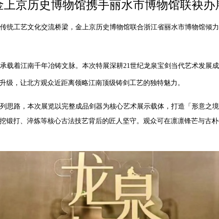
金上京历史博物馆携手丽水市博物馆联袂办
传统工艺文化交流桥梁，金上京历史博物馆联合浙江省丽水市博物馆倾力
承载着江南千年冶铸文脉。本次特展深耕
21
世纪龙泉宝剑当代艺术发展成
升级，让北方观众近距离领略江南顶级铸剑工艺的独特魅力。
列思路，本次展览以完整成品剑器为核心艺术展示载体，打造「形意之境
挖锻打、淬炼等核心古法技艺背后的匠人坚守。观众可在凛凛锋芒与古朴