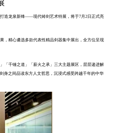
展
打造龙泉新锋
——现代铸剑艺术特展，将于
7
月
2
日正式亮
果，精心遴选多款代表性精品剑器集中展出，全方位呈现
」「千锤之道」「薪火之承」三大主题展区，层层递进解
剑身之间品读东方人文哲思，沉浸式感受跨越千年的中华